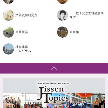
下田歌子記念女性総合研
文芸資料
研究所
究所
実践桜会
図書館
社会連携
プログラム