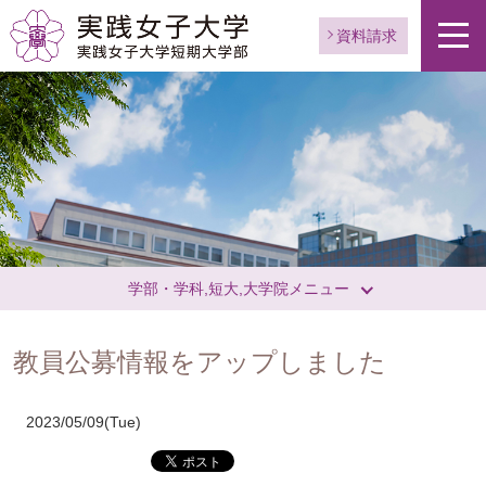
ー
ジ
資料請求
ト
ッ
プ
へ
学部・学科,短大,大学院メニュー
教員公募情報をアップしました
2023/05/09(Tue)