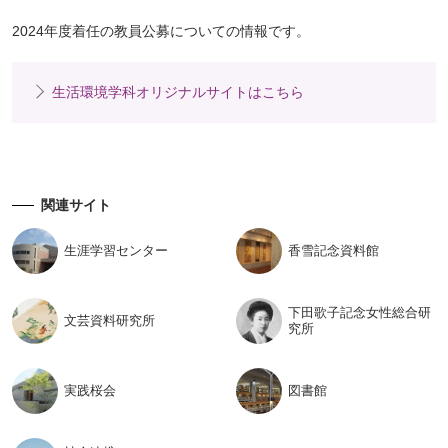
2024年度着任の教員公募についての情報です。
生活環境学科オリジナルサイトはこちら
関連サイト
生涯学習
センター
香雪記念
資料館
下田歌子記念女性総合研
文芸資料
研究所
究所
実践桜会
図書館