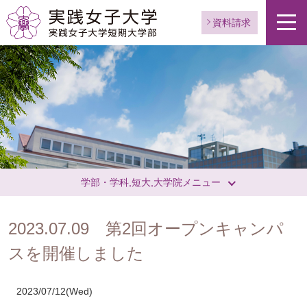
資料請求
ペ
ー
ジ
ト
ッ
学部・学科,短大,大学院メニュー
プ
へ
2023.07.09 第2回オープンキャンパ
スを開催しました
2023/07/12(Wed)