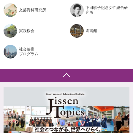
下田歌子記念女性総合研
文芸資料
研究所
究所
実践桜会
図書館
社会連携
プログラム