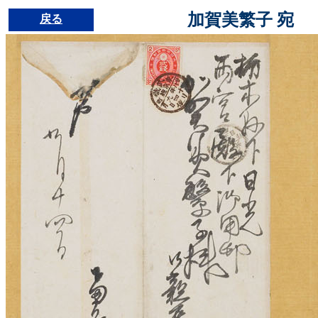
加賀美繁子 宛
戻る