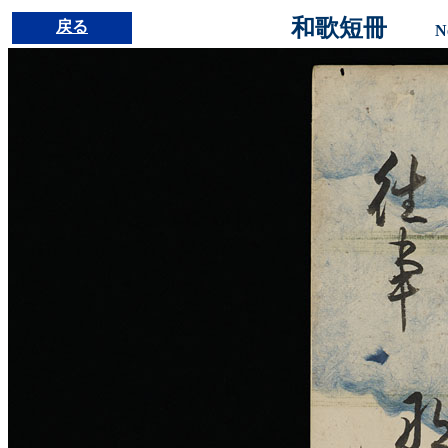
和歌短冊
戻る
N