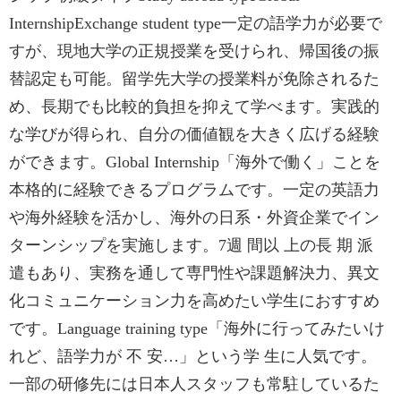
InternshipExchange student type一定の語学力が必要で
すが、現地大学の正規授業を受けられ、帰国後の振
替認定も可能。留学先大学の授業料が免除されるた
め、長期でも比較的負担を抑えて学べます。実践的
な学びが得られ、自分の価値観を大きく広げる経験
ができます。Global Internship「海外で働く」ことを
本格的に経験できるプログラムです。一定の英語力
や海外経験を活かし、海外の日系・外資企業でイン
ターンシップを実施します。7週 間以 上の長 期 派
遣もあり、実務を通して専門性や課題解決力、異文
化コミュニケーション力を高めたい学生におすすめ
です。Language training type「海外に行ってみたいけ
れど、語学力が 不 安…」という学 生に人気です。
一部の研修先には日本人スタッフも常駐しているた