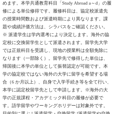
めます。本学共通教育科目「Study Abroad a～d」の履
修による単位修得です。履修科目は、協定校派遣先
の授業時間数および派遣時期により異なります。課
題や成績評価方法は、シラバスをご確認ください。
※ 派遣学生は学内選考により決定します。海外の協
定校に交換留学生として派遣されます。留学先大学
では正規科目を受講し、現地の授業料は全額免除に
なります（一部除く）。留学先で修得した単位は、
帰国後に本学の単位として振替認定が可能です。本
学の協定校ではない海外の大学に留学を希望する場
合（6 か月以上）、自身で入学手続き等を全て行い、
本学に認定校留学先として申請します。※海外の大
学の正規課程・アカデミック科目の履修が必要で
す。語学留学やワーキングホリデーは対象外です。
目的別に選ぶ ! 派遣留学・交換留学 !派遣留学や交換