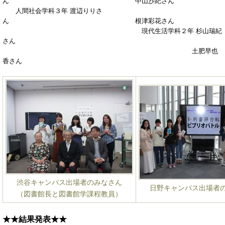
ん 中山沙紀さん
人間社会学科３年 渡辺りりさ
ん 根津彩花さん
現代生活学科２年 杉山瑞紀
さん
土肥早也
香さん
渋谷キャンパス出場者のみなさん
日野キャンパス出場者
（図書館長と図書館学課程教員）
★★結果発表★★