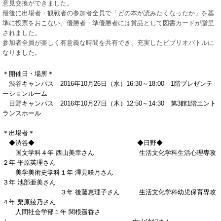
意見交換ができました。
最後に出場者・観戦者の参加者全員で「どの本が読みたくなったか」を基
準に投票をおこない、優勝者・準優勝者には賞品として図書カードが贈呈
されました。
参加者全員が楽しく有意義な時間を共有でき、充実したビブリオバトルに
なりました。
＊開催日・場所＊
渋谷キャンパス 2016年10月26日（水）16:30～18:00 1階プレゼンテ
ーションルーム
日野キャンパス 2016年10月27日（木）12:50～14:30 第3館1階エント
ランスホール
＊出場者＊
◆渋谷◆ ◆日野◆
国文学科４年 西山美幸さん 生活文化学科生活心理専攻
２年 平原英理さん
美学美術史学科１年 澤見咲月さん
３年 池部亜美さん
３年 後藤恵理子さん 生活文化学科幼児保育専攻
４年 栗原綾乃さん
人間社会学部１年 関根遥香さ