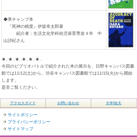
◆準チャンプ本
『死神の精度』伊坂幸太郎著
紹介者：生活文化学科幼児保育専攻４年 中
山沙紀さん
★..★..★..★..★..★..
今回のビブリオバトルで紹介された本の展示を、日野キャンパス図書
館では11/12(土)から、渋谷キャンパス図書館では11/15(火)から開始
します。
是非ご覧ください。
アクセスガイド
お問い合わせ
大学/短大
サイトポリシー
プライバシーポリシー
サイトマップ