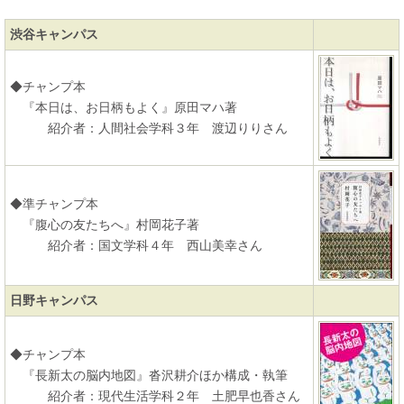
渋谷キャンパス
◆チャンプ本
『本日は、お日柄もよく』原田マハ著
紹介者：人間社会学科３年 渡辺りりさん
◆準チャンプ本
『腹心の友たちへ』村岡花子著
紹介者：国文学科４年 西山美幸さん
日野キャンパス
◆チャンプ本
『長新太の脳内地図』沓沢耕介ほか構成・執筆
紹介者：現代生活学科２年 土肥早也香さん