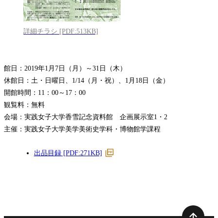
詳細チラシ [PDF:513KB]
館日：2019年1月7日（月）～31日（木）
休館日：土・日曜日、1/14（月・祝）、1月18日（金）
開館時間：11：00～17：00
観覧料：無料
会場：実践女子大学香雪記念資料館 企画展示室1・2
主催：実践女子大学美学美術史学科・博物館学課程
PDF
出品目録 [PDF:271KB]
フ
ァ
イ
ル
ペ