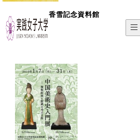
中国美術史入門展－複製絵
香雪記念資料館
画と館蔵の考古文物－
トップ
展示
過去の展覧会
2018年度（H30）
中国美術史入門展－