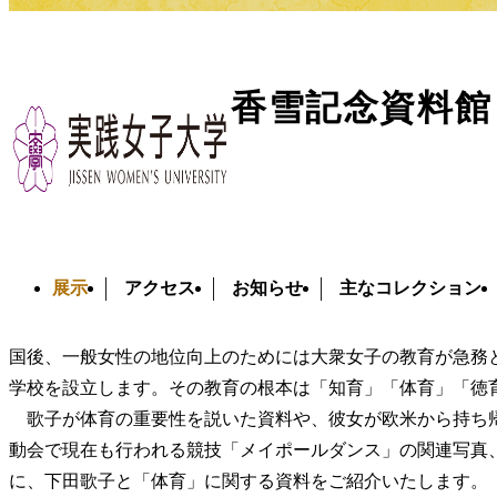
第18回 学祖・下田歌子展
香雪記念資料館
トップ
展示
過去の展覧会
2018年度（H30）
第18回 学祖
実践女子大学香雪記念資料館では、毎年、実践女子学園の
しています。第18回目となる今回は、「体育」というテーマ
展示
アクセス
お知らせ
主なコレクション
下田歌子（1854－1936）は、欧米各国の女子教育を視察する
しました。そこで目にしたものは、女性の活躍する社会と、
国後、一般女性の地位向上のためには大衆女子の教育が急務と
学校を設立します。その教育の根本は「知育」「体育」「徳
歌子が体育の重要性を説いた資料や、彼女が欧米から持ち
動会で現在も行われる競技「メイポールダンス」の関連写真
に、下田歌子と「体育」に関する資料をご紹介いたします。