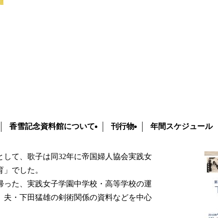
 下田歌子と体育
・下田歌子展 下田歌子と体育
学祖にちなんだ「学祖・下田歌子展」を開催
で関係資料を展示いたします。
香雪記念資料館について
刊行物
年間スケジュール
ため、明治26年（1893）から28年まで渡欧
男性と同様に運動する女生徒たちでした。帰
して、歌子は同32年に帝国婦人協会実践女
育」でした。
帰った、実践女子学園中学校・高等学校の運
、夫・下田猛雄の剣術関係の資料などを中心