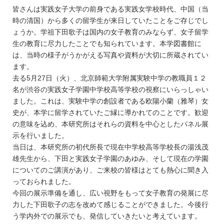
皆さんは実践女子大学の前身である実践女学校時代、中国（当
時の清国）から多くの留学生が来日していたことをご存じでし
ょうか。学祖下田歌子は国内の女子教育のみならず、女子留学
生の教育に尽力したことでも知られています。本学図書館に
は、当時の様子がうかがえる写真や資料が大切に所蔵されてい
ます。
去る5月27日（火）、北京師範大学附属実験中学の教職員１２
名が渋谷の実践女子学園中学校高等学校の視察にいらっしゃい
ました。これは、実験中学の創設者である欧陽小蘭（雅琴）女
史が、本学に留学されていたご縁に導かれてのことです。歓迎
の意味を込め、本研究所はそれらの資料を中心としたパネル展
示を行いました。
当日は、本研究所の初代所長で現在中学校高等学校長の湯浅茂
雄先生から、下田と実践女子学園のあゆみ、そして現在の学園
についてのご講演があり、ご来校の皆様はとても熱心に聞き入
っておられました。
今回の展示準備を通し、広い視野をもって女子教育の発展に尽
力した下田歌子の志を改めて感じることができました。今後行
う学内外での展示でも、発信していきたいと考えています。