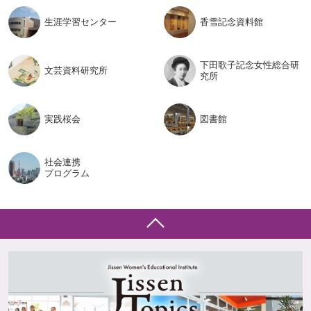
生涯学習
センター
香雪記念
資料館
下田歌子記念女性総合研
文芸資料
研究所
究所
実践桜会
図書館
社会連携
プログラム