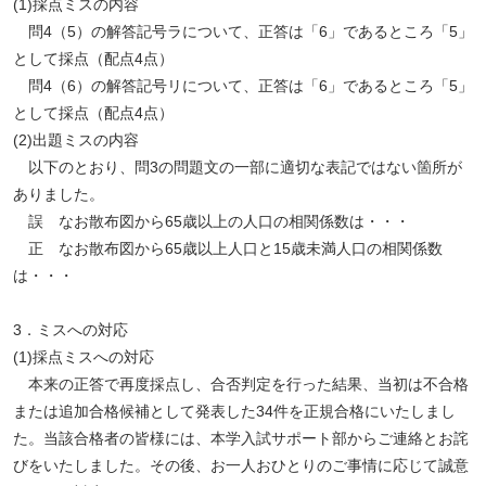
(1)採点ミスの内容
問4（5）の解答記号ラについて、正答は「6」であるところ「5」
として採点（配点4点）
問4（6）の解答記号リについて、正答は「6」であるところ「5」
として採点（配点4点）
(2)出題ミスの内容
以下のとおり、問3の問題文の一部に適切な表記ではない箇所が
ありました。
誤 なお散布図から65歳以上の人口の相関係数は・・・
正 なお散布図から65歳以上人口と15歳未満人口の相関係数
は・・・
3．ミスへの対応
(1)採点ミスへの対応
本来の正答で再度採点し、合否判定を行った結果、当初は不合格
または追加合格候補として発表した34件を正規合格にいたしまし
た。当該合格者の皆様には、本学入試サポート部からご連絡とお詫
びをいたしました。その後、お一人おひとりのご事情に応じて誠意