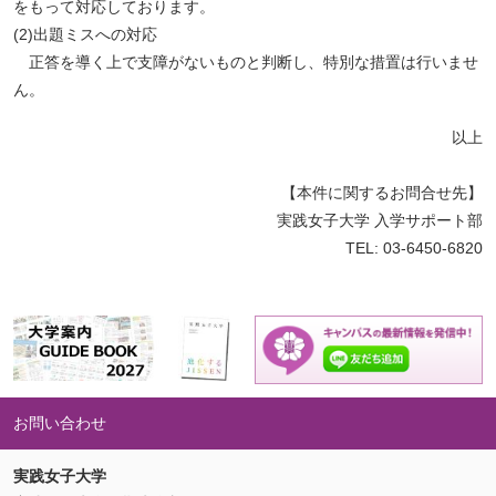
をもって対応しております。
(2)出題ミスへの対応
正答を導く上で支障がないものと判断し、特別な措置は行いませ
ん。
以上
【本件に関するお問合せ先】
実践女子大学 入学サポート部
ペ
TEL: 03-6450-6820
ー
ジ
ト
ッ
プ
へ
お問い合わせ
実践女子大学