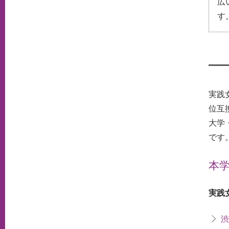
広
す
実践
位互
大学
です
本
実践
渋