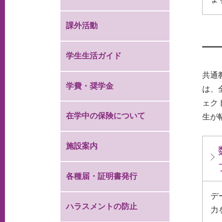
課外活動
学生生活ガイド
共通
学費・奨学金
は、
ェク
在学中の保険について
生が
施設案内
各種届・証明書発行
デ
ハラスメントの防止
力