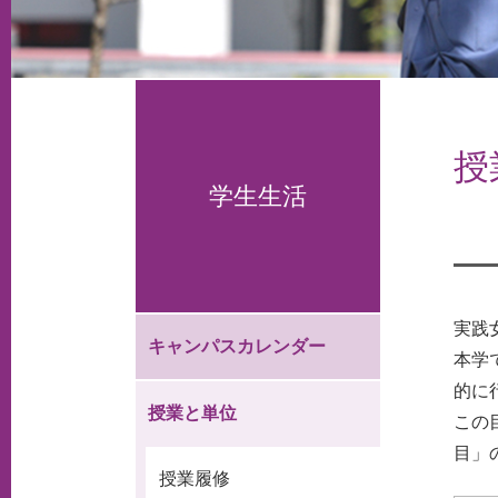
授
学生生活
実践
キャンパスカレンダー
本学
的に
授業と単位
この
目」
授業履修