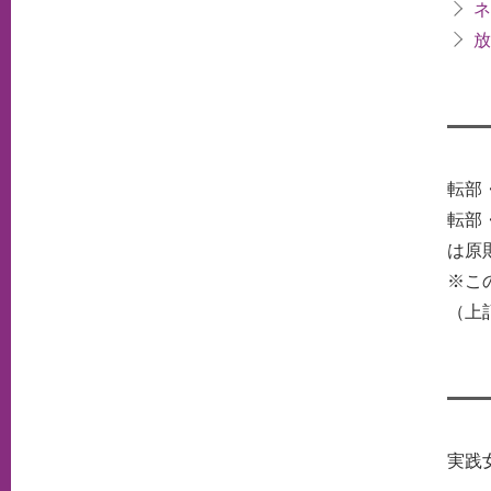
ネ
放
転部
転部
は原
※こ
（上
実践