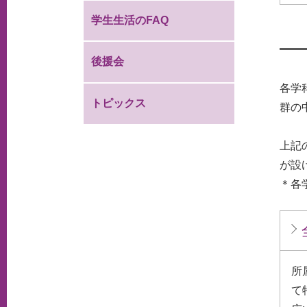
学生生活のFAQ
後援会
各学
トピックス
群の
上記
が設
＊各
所
て