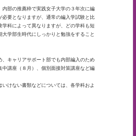
、内部の推薦枠で実践女子大学の３年次に編
が必要となりますが、通常の編入学試験と比
験学科によって異なりますが、どの学科も短
期大学部生時代にしっかりと勉強をすること
め、キャリアサポート部でも内部編入のため
集中講座（８月）、個別面接対策講座など編
はいけない書類などについては、各学科およ
ペ
。
ー
ジ
ト
ッ
プ