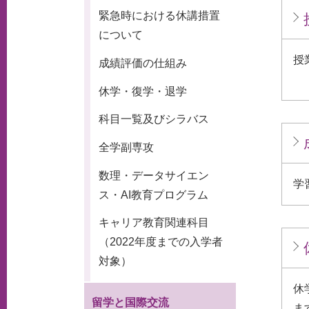
緊急時における休講措置
について
授
成績評価の仕組み
休学・復学・退学
科目一覧及びシラバス
全学副専攻
数理・データサイエン
学
ス・AI教育プログラム
キャリア教育関連科目
（2022年度までの入学者
対象）
休
留学と国際交流
ま