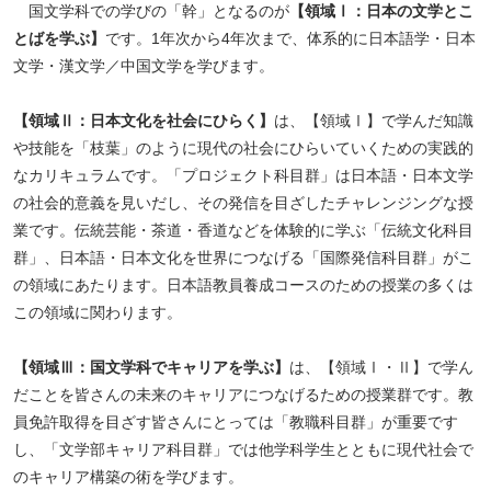
国文学科での学びの「幹」となるのが
【領域Ⅰ：日本の文学とこ
とばを学ぶ】
です。1年次から4年次まで、体系的に日本語学・日本
文学・漢文学／中国文学を学びます。
【領域Ⅱ：日本文化を社会にひらく】
は、【領域Ⅰ】で学んだ知識
や技能を「枝葉」のように現代の社会にひらいていくための実践的
なカリキュラムです。「プロジェクト科目群」は日本語・日本文学
の社会的意義を見いだし、その発信を目ざしたチャレンジングな授
業です。伝統芸能・茶道・香道などを体験的に学ぶ「伝統文化科目
群」、日本語・日本文化を世界につなげる「国際発信科目群」がこ
の領域にあたります。日本語教員養成コースのための授業の多くは
この領域に関わります。
【領域Ⅲ：国文学科でキャリアを学ぶ】
は、【領域Ⅰ・Ⅱ】で学ん
だことを皆さんの未来のキャリアにつなげるための授業群です。教
員免許取得を目ざす皆さんにとっては「教職科目群」が重要です
し、「文学部キャリア科目群」では他学科学生とともに現代社会で
のキャリア構築の術を学びます。