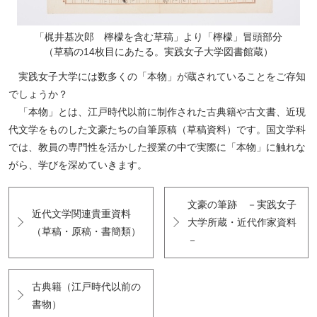
「梶井基次郎 檸檬を含む草稿」より「檸檬」冒頭部分
（草稿の14枚目にあたる。実践女子大学図書館蔵）
実践女子大学には数多くの「本物」が蔵されていることをご存知
でしょうか？
「本物」とは、江戸時代以前に制作された古典籍や古文書、近現
代文学をものした文豪たちの自筆原稿（草稿資料）です。国文学科
では、教員の専門性を活かした授業の中で実際に「本物」に触れな
がら、学びを深めていきます。
文豪の筆跡 －実践女子
近代文学関連貴重資料
大学所蔵・近代作家資料
（草稿・原稿・書簡類）
－
古典籍（江戸時代以前の
書物）