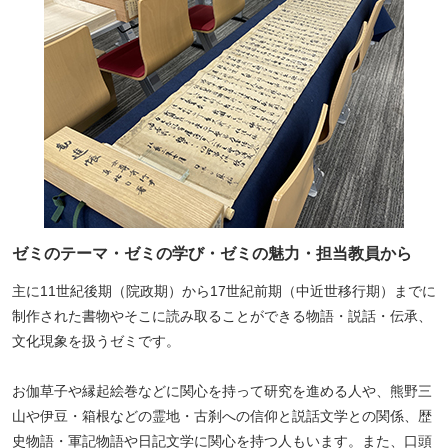
ペ
ー
ジ
ト
ッ
プ
へ
ゼミのテーマ・ゼミの学び・ゼミの魅力・担当教員から
主に11世紀後期（院政期）から17世紀前期（中近世移行期）までに
制作された書物やそこに読み取ることができる物語・説話・伝承、
文化現象を扱うゼミです。
お伽草子や縁起絵巻などに関心を持って研究を進める人や、熊野三
山や伊豆・箱根などの霊地・古刹への信仰と説話文学との関係、歴
史物語・軍記物語や日記文学に関心を持つ人もいます。また、口頭