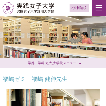
資料請求
学部・学科,短大,大学院メニュー
福嶋ゼミ 福嶋 健伸先生
ペ