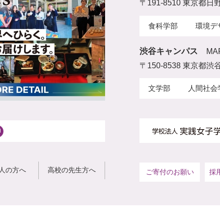
〒191-8510 東京都日
食科学部
環境デ
渋谷キャンパス
MA
〒150-8538 東京都渋谷
文学部
人間社会
人の方へ
高校の先生方へ
ご寄付のお願い
採