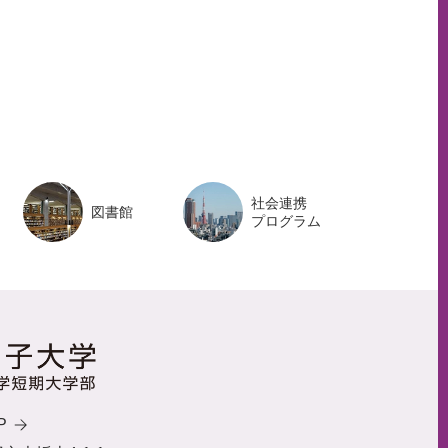
ー
ジ
ト
ッ
プ
へ
社会連携
図書館
プログラム
P