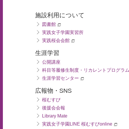
施設利用について
図書館
実践女子学園実習所
実践桜会会館
生涯学習
公開講座
科目等履修生制度・リカレントプログラ
生涯学習センター
広報物・SNS
桜むすび
後援会会報
Library Mate
実践女子学園LINE 桜むすびonline