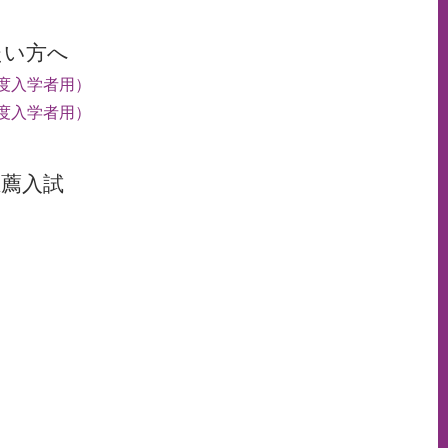
たい方へ
年度入学者用）
年度入学者用）
推薦入試
ペ