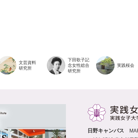
下田歌子記
文芸資料
念女性総合
実践桜会
研究所
研究所
日野キャンパス
MA