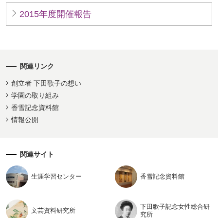
2015年度開催報告
関連リンク
創立者 下田歌子の想い
学園の取り組み
香雪記念資料館
情報公開
関連サイト
生涯学習
センター
香雪記念
資料館
下田歌子記念女性総合研
文芸資料
研究所
究所