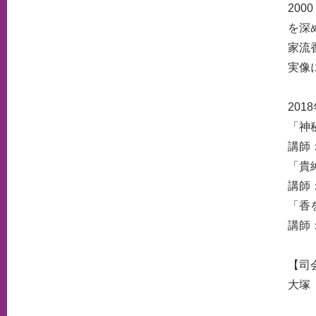
20
を深
家流
実像
20
「神
講師
「貴
講師
「香
講師
【司
大塚