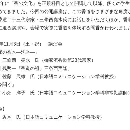
00 年に「香の文化」を正規科目として開講して以降、多くの学
めてきました。今回の公開講座は、この香道をさまざまな角度
香道二十三代宗家・三條西堯水氏にお話しをいただくほか、香
に迫る講演や、会場で実際に香道を体験する聞香が行われまし
18年11月3日（土・祝） 講演会
秘の香木—沈香—」
：三條西 堯水 氏（御家流香道第23代宗家）
紳残照—『香道の祖』三条西実隆」
：佐藤 辰雄 氏（日本語コミュニケーション学科教授）
を聞く」
：小畑 洋子 氏（日本語コミュニケーション学科非常勤講師
会】
 みさ 氏（日本語コミュニケーション学科教授）