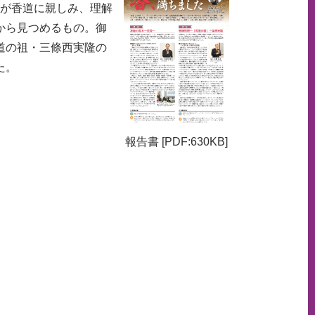
生が香道に親しみ、理解
から見つめるもの。御
道の祖・三條西実隆の
た。
報告書 [PDF:630KB]
）