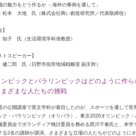
域の魅力をどう作るか －海外の事例を通して」
：松本 大地 氏（株式会社商い創造研究所／代表取締役）
会】
 知子 氏（生活環境学科准教授）
ストスピーカー】
 健二郎 氏（日野市役所地域戦略室 副主幹）
リンピックとパラリンピックはどのように作ら
さまざまな人たちの挑戦
度の公開講座で英文学科が着目したのが、スポーツを通して世
ック・パラリンピック（オリパラ）。東京2020オリンピック
織委員会でボランティア検討委員を務める西川千春氏と、本学
する2名の講師が講演。さまざまな立場の人たちがどのように