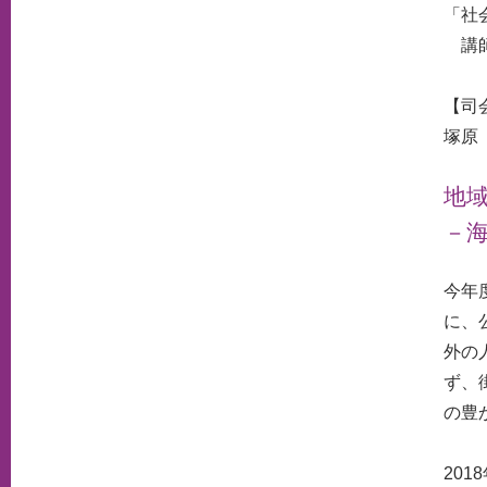
「社
講師
【司
塚原
地
－
今年
に、
外の
ず、
の豊
201