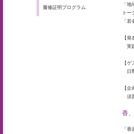
「地
履修証明プログラム
トー
「若
【発
実践
【ゲ
日野
【企
須賀
香
「香