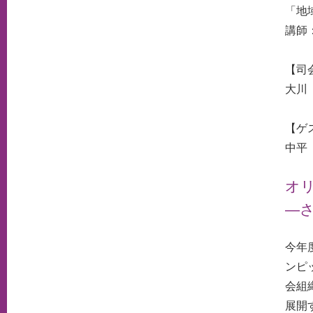
「地
講師
【司
大川
【ゲ
中平
オ
—
今年
ンピ
会組
展開