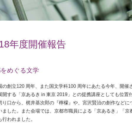
018年度開催報告
都をめぐる文学
園の創立120 周年、また国文学科100 周年にあたる今年、開
展開する「京あるき in 東京 2019」との提携講座としても位
切り口から、梶井基次郎の『檸檬』や、宮沢賢治の創作などに
いました。また会場では、京都市職員による「京あるき」「京
も行われました。