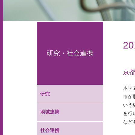
2
研究・社会連携
京
本学
研究
市が
いう
地域連携
を行
など
社会連携