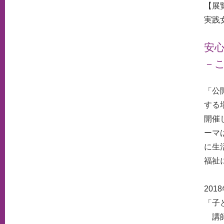
【展
実践
安
－
「公
する
開催
ーマ
に生
福祉
201
「子
講師