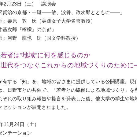
9年2月23日（土） 講演会
沢賢治の京都・一斑——敏、涙骨、政次郎とともに——」
：栗原 敦 氏（実践女子大学名誉教授）
井基次郎『檸檬』の京都」
：河野 龍也 氏（国文学科教授）
若者は“地域”に何を感じるのか
多世代をつなぐこれからの地域づくりのために
が有する「知」を、地域の皆さまに提供している公開講座。現
は、日野市との共催で、「若者との協働による地域づくり」を
れぞれの取り組み報告や提言を発表した後、他大学の学生や地
クセッションが展開されました。
8年11月24日（土）
ゼンテーション