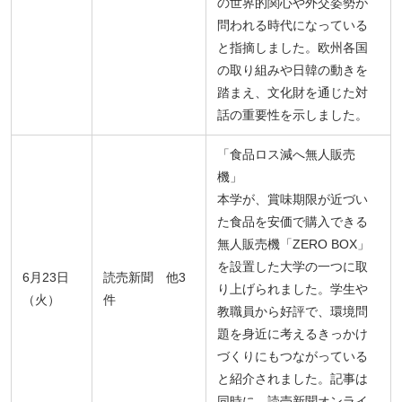
の世界的関心や外交姿勢が
問われる時代になっている
と指摘しました。欧州各国
の取り組みや日韓の動きを
踏まえ、文化財を通じた対
話の重要性を示しました。
「食品ロス減へ無人販売
機」
本学が、賞味期限が近づい
た食品を安価で購入できる
無人販売機「ZERO BOX」
を設置した大学の一つに取
6月23日
読売新聞 他3
り上げられました。学生や
（火）
件
教職員から好評で、環境問
題を身近に考えるきっかけ
づくりにもつながっている
と紹介されました。記事は
同時に、読売新聞オンライ