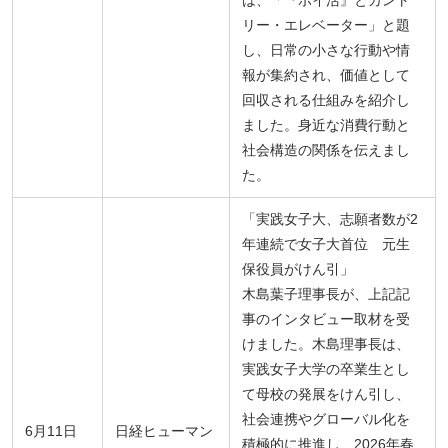
リー・エレベーター」と題
し、日常の小さな行動や情
報が集約され、価値として
回収される仕組みを紹介し
ました。身近な消費行動と
社会構造の関係を伝えまし
た。
「実践女子大、志願者数が2
年連続で女子大首位 元生
保役員がけん引」
木島葉子理事長が、上記記
事のインタビュー取材を受
けました。木島理事長は、
実践女子大学の卒業生とし
て母校の発展をけん引し、
社会連携やグローバル化を
6月11日
日経ヒューマン
積極的に推進し、2026年春