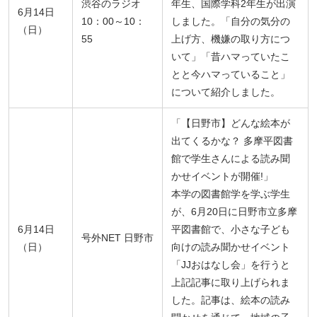
渋谷のラジオ
年生、国際学科2年生が出演
6月14日
10：00～10：
しました。「自分の気分の
（日）
55
上げ方、機嫌の取り方につ
いて」「昔ハマっていたこ
とと今ハマっていること」
について紹介しました。
「【日野市】どんな絵本が
出てくるかな？ 多摩平図書
館で学生さんによる読み聞
かせイベントが開催!」
本学の図書館学を学ぶ学生
が、6月20日に日野市立多摩
6月14日
平図書館で、小さな子ども
号外NET 日野市
（日）
向けの読み聞かせイベント
「JJおはなし会」を行うと
上記記事に取り上げられま
した。記事は、絵本の読み