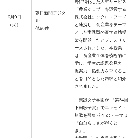
野に特化した人材サービス
「農業ジョブ」を運営する
朝日新聞デジタ
6月9日
株式会社シンクロ・フード
ル
（火）
と連携し、食産業をテーマ
他60件
とした実践型の産学連携授
業を開始したとプレスリリ
ースされました。本授業
は、食産業全体を横断的に
学び、学生の課題発見力・
提案力・協働力を育てるこ
とを目的とした内容と紹介
されました。
「実践女子学園が 『第24回
下田歌子賞』でエッセイ・
短歌を募集 今年のテーマは
『自分らしさが輝くと
き』」