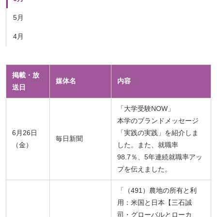
5月
4月
掲載・放
媒体名
内容
送日
「大学受験NOW」
本学のブランドメッセージ
6月26日
「実践の実践」を紹介しま
毎日新聞
（金）
した。また、就職率
98.7％、5年連続就職率アッ
プを伝えました。
「（491）農地の所有と利
用：米国と日本【三石誠
司・グローバルとローカ