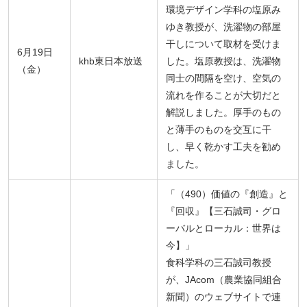
環境デザイン学科の塩原み
ゆき教授が、洗濯物の部屋
干しについて取材を受けま
6月19日
khb東日本放送
した。塩原教授は、洗濯物
（金）
同士の間隔を空け、空気の
流れを作ることが大切だと
解説しました。厚手のもの
と薄手のものを交互に干
し、早く乾かす工夫を勧め
ました。
「（490）価値の『創造』と
『回収』【三石誠司・グロ
ーバルとローカル：世界は
今】」
食科学科の三石誠司教授
が、JAcom（農業協同組合
新聞）のウェブサイトで連