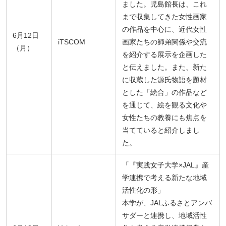
ました。児島館長は、これ
まで収集してきた女性画家
の作品を中心に、近代女性
6月12日
iTSCOM
画家たちの師弟関係や交流
（月）
を紹介する展示を企画した
と伝えました。また、新た
に収蔵した源氏物語を題材
とした「絵合」の作品など
を通じて、絵を観る文化や
女性たちの教養にも焦点を
当てていると紹介しまし
た。
「『実践女子大学×JAL』産
学連携で考える新たな地域
活性化の形」
本学が、JALふるさとアンバ
サダーと連携し、地域活性