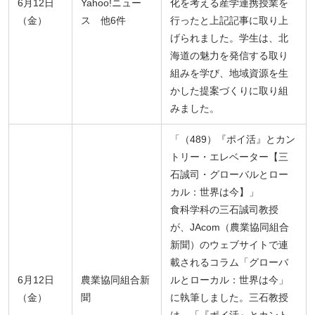
6月12日
Yahoo!ニュー
化を考える産学連携授業を
（金）
ス 他6件
行ったと上記記事に取り上
げられました。学生は、北
海道の魅力を発信する取り
組みを学び、地域資源を生
かした提案づくりに取り組
みました。
「（489）『ポイ活』とカン
トリー・エレベーター【三
石誠司・グローバルとロー
カル：世界は今】」
食科学科の三石誠司教授
が、JAcom（農業協同組合
新聞）のウェブサイトで連
載されるコラム「グローバ
6月12日
農業協同組合新
ルとローカル：世界は今」
（金）
聞
に執筆しました。三石教授
は、「『ポイ活』とカント