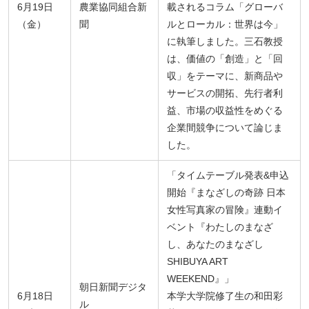
6月19日
農業協同組合新
載されるコラム「グローバ
（金）
聞
ルとローカル：世界は今」
に執筆しました。三石教授
は、価値の「創造」と「回
収」をテーマに、新商品や
サービスの開拓、先行者利
益、市場の収益性をめぐる
企業間競争について論じま
した。
「タイムテーブル発表&申込
開始『まなざしの奇跡 日本
女性写真家の冒険』連動イ
ベント『わたしのまなざ
し、あなたのまなざし
SHIBUYA ART
WEEKEND』」
朝日新聞デジタ
6月18日
本学大学院修了生の和田彩
ル