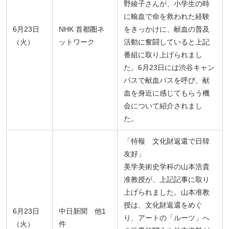
野綾子さんが、小学生の時
に輸血で命を救われた経験
6月23日
NHK 首都圏ネ
をきっかけに、献血の普及
（火）
ットワーク
活動に奮闘していると上記
番組に取り上げられまし
た。6月23日には渋谷キャン
パスで献血バスを呼び、献
血を身近に感じてもらう機
会について紹介されまし
た。
「特報 文化財返還で日韓
友好」
美学美術史学科の山本浩貴
准教授が、上記記事に取り
上げられました。山本准教
授は、文化財返還をめぐ
6月23日
中日新聞 他1
り、アートの「ルーツ」へ
（火）
件