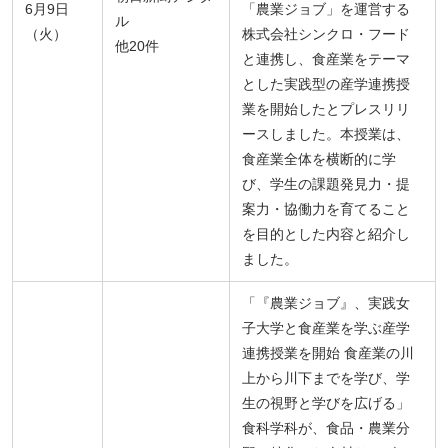
6月9日
「農業ジョブ」を運営する
ル
（火）
株式会社シンクロ・フード
他20件
と連携し、食産業をテーマ
とした実践型の産学連携授
業を開始したとプレスリリ
ースしました。本授業は、
食産業全体を横断的に学
び、学生の課題発見力・提
案力・協働力を育てること
を目的とした内容と紹介し
ました。
「『農業ジョブ』、実践女
子大学と食産業を学ぶ産学
連携授業を開始 食産業の川
上から川下までを学び、学
生の視野と学びを広げる」
食科学科が、食品・農業分