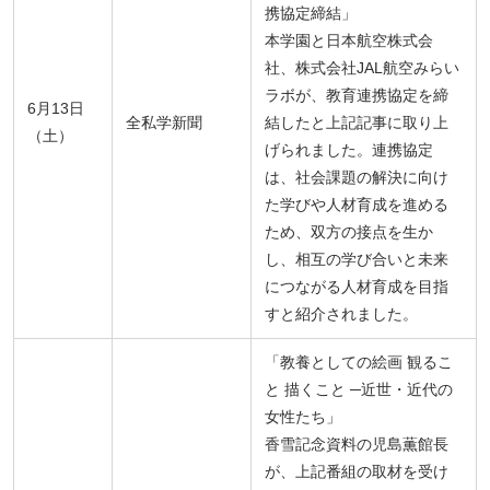
携協定締結」
本学園と日本航空株式会
社、株式会社JAL航空みらい
ラボが、教育連携協定を締
6月13日
全私学新聞
結したと上記記事に取り上
（土）
げられました。連携協定
は、社会課題の解決に向け
た学びや人材育成を進める
ため、双方の接点を生か
し、相互の学び合いと未来
につながる人材育成を目指
すと紹介されました。
「教養としての絵画 観るこ
と 描くこと ─近世・近代の
女性たち」
香雪記念資料の児島薫館長
が、上記番組の取材を受け