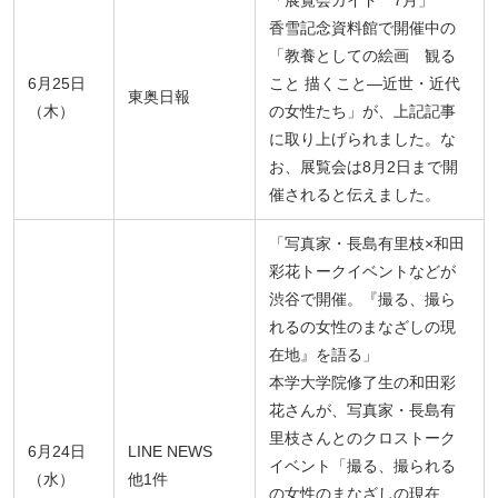
香雪記念資料館で開催中の
「教養としての絵画 観る
6月25日
こと 描くこと—近世・近代
東奥日報
（木）
の女性たち」が、上記記事
に取り上げられました。な
お、展覧会は8月2日まで開
催されると伝えました。
「写真家・長島有里枝×和田
彩花トークイベントなどが
渋谷で開催。『撮る、撮ら
れるの女性のまなざしの現
在地』を語る」
本学大学院修了生の和田彩
花さんが、写真家・長島有
里枝さんとのクロストーク
6月24日
LINE NEWS
イベント「撮る、撮られる
（水）
他1件
の女性のまなざしの現在