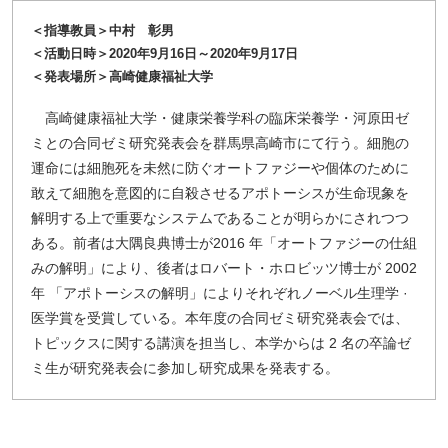
＜指導教員＞中村 彰男
＜活動日時＞2020年9月16日～2020年9月17日
＜発表場所＞高崎健康福祉大学
高崎健康福祉大学・健康栄養学科の臨床栄養学・河原田ゼ
ミとの合同ゼミ研究発表会を群馬県高崎市にて行う。細胞の
運命には細胞死を未然に防ぐオートファジーや個体のために
敢えて細胞を意図的に自殺させるアポトーシスが生命現象を
解明する上で重要なシステムであることが明らかにされつつ
ある。前者は大隅良典博士が2016 年「オートファジーの仕組
みの解明」により、後者はロバート・ホロビッツ博士が 2002
年 「アポトーシスの解明」によりそれぞれノーベル生理学 ·
医学賞を受賞している。本年度の合同ゼミ研究発表会では、
トピックスに関する講演を担当し、本学からは 2 名の卒論ゼ
ミ生が研究発表会に参加し研究成果を発表する。