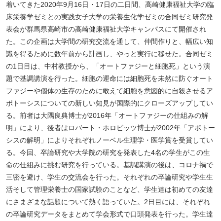
着いてきた2020年9月16日・17日の二日間、高崎健康福祉大学の臨
床栄養学ゼミとの実践女子大学の栄養生化学ゼミの合同ゼミ研究発
表会が群馬県高崎市の高崎健康福祉大学キャンパスにて開催され
た。この企画は大学間の研究交流を通して、仲間作りと、幅広い知
識を得るために数年前から計画し、やっと実行に移せた。合同ゼミ
の1日目は、中村教授から、「オートファジーと細胞死」という演
題で基調講演を行った。細胞の運命には細胞死を未然に防ぐオート
ファジーや個体の生存のために敢えて細胞を意図的に自殺させるア
ポトーシスについての新しい知見が国際的にクローズアップしてい
る。前者は大隅良典博士が2016年「オートファジーの仕組みの解
明」により、後者はロバート・ホロビッツ博士が2002年「アポトー
シスの解明」によりそれぞれノーベル生理学・医学賞を受賞してい
る。今回、卒論研究や大学院の研究を発表した4名の学生がこの生
命の仕組みに挑む研究を行っている。基調講演の後は、コロナ禍で
三密を避け、学生の交流会を行った。それぞれの卒論研究や学生生
活そして管理栄養士の国家試験のことなど、学生達は初めての友達
にさまざまな話題について熱く語っていた。2日目には、それぞれ
の卒論研究データをまとめて学会形式で口頭発表を行った。学生達