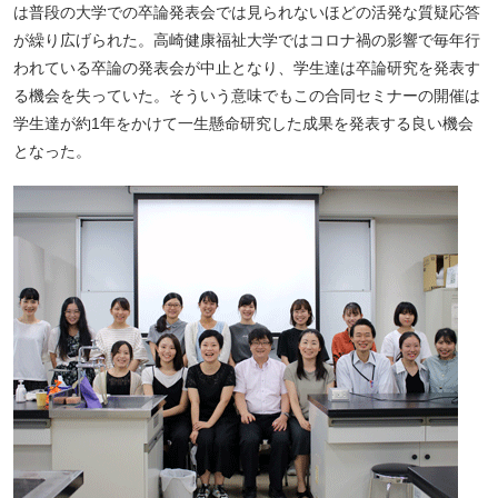
は普段の大学での卒論発表会では見られないほどの活発な質疑応答
が繰り広げられた。高崎健康福祉大学ではコロナ禍の影響で毎年行
われている卒論の発表会が中止となり、学生達は卒論研究を発表す
る機会を失っていた。そういう意味でもこの合同セミナーの開催は
学生達が約1年をかけて一生懸命研究した成果を発表する良い機会
となった。
ペ
ー
ジ
ト
ッ
プ
へ