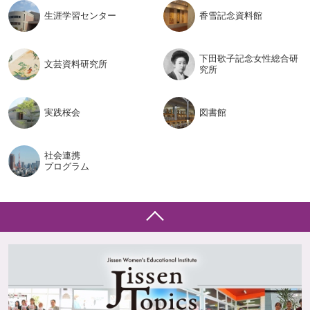
生涯学習
センター
香雪記念
資料館
下田歌子記念女性総合研
文芸資料
研究所
究所
実践桜会
図書館
社会連携
プログラム