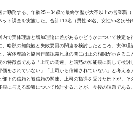
圏に勤務する、年齢25～34歳で最終学歴が大卒以上の営業職
ネット調査を実施した。合計113名（男性58名、女性55名)が
者内で実体理論と増加理論に差があるかどうかについて検定を
に、暗黙の知能観と失敗要因の関連を検討したところ、実体理
と、実体理論と協同作業認識尺度の間には正の相関が示さるこ
究の特徴点である「上司の関連」と暗黙の知能観に関して検討
評価をされていない」「上司から信頼されていない」と考える
と部下の信頼と被信頼の関連、上司の指導を受けた部下が、そ
能観に与える影響について検討することが、今後の課題である