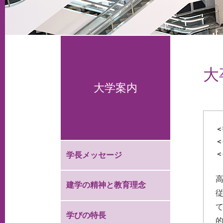
大
大学案内
＜
＜
＜
学長メッセージ
建学の精神と教育理念
学びの特長