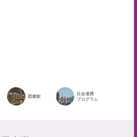
ペ
ー
ジ
ト
ッ
プ
へ
社会連携
図書館
プログラム