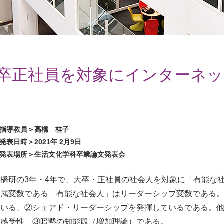
卒正社員を対象にインターネッ
指導教員＞髙橋 桂子
発表日時＞2021年 2月9日
発表場所＞生活文化学科卒業論文発表会
高橋研の3年・4年で、大卒・正社員の社会人を対象に「有能な
従属変数である「有能な社会人」はリーダーシップ変数である
ている、②シェアド・リーダーシップを発揮しているである。
的感受性、③暗黙の知能観（増加理論）である。