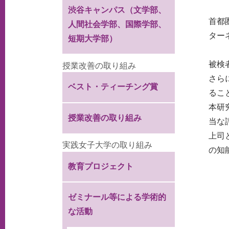
渋谷キャンパス（文学部、
首都
人間社会学部、国際学部、
ター
短期大学部）
被検
授業改善の取り組み
さら
ベスト・ティーチング賞
るこ
本研
授業改善の取り組み
当な
上司
実践女子大学の取り組み
の知
教育プロジェクト
ゼミナール等による学術的
な活動