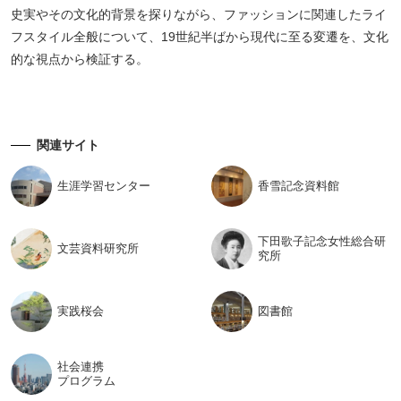
史実やその文化的背景を探りながら、ファッションに関連したライ
フスタイル全般について、19世紀半ばから現代に至る変遷を、文化
的な視点から検証する。
関連サイト
生涯学習
センター
香雪記念
資料館
下田歌子記念女性総合研
文芸資料
研究所
究所
実践桜会
図書館
社会連携
プログラム