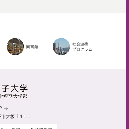
ト
ッ
プ
へ
社会連携
図書館
プログラム
P
野市大坂上4-1-1