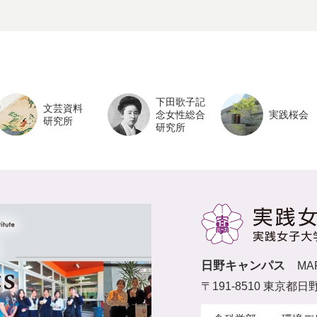
下田歌子記
文芸資料
念女性総合
実践桜会
研究所
研究所
日野キャンパス
MA
〒191-8510 東京都日