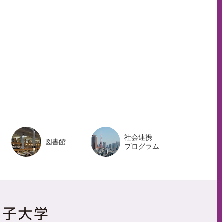
ペ
ー
ジ
ト
ッ
プ
へ
社会連携
図書館
プログラム