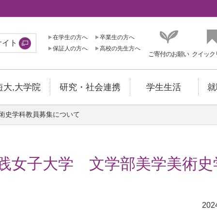
在学生の方へ
卒業生の方へ
サイト
保証人の方へ
高校の先生方へ
ご寄付のお願い
クイック
短大,大学院
研究・社会連携
学生生活
就
術史学科教員募集について
践女子大学 文学部美学美術史
202