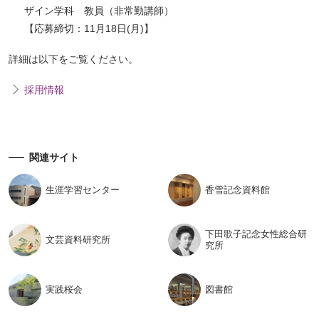
ザイン学科 教員（非常勤講師）
【応募締切：11月18日(月)】
詳細は以下をご覧ください。
採用情報
関連サイト
生涯学習
センター
香雪記念
資料館
下田歌子記念女性総合研
文芸資料
研究所
究所
実践桜会
図書館