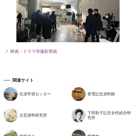
映画・ドラマ等撮影実績
関連サイト
生涯学習
センター
香雪記念
資料館
下田歌子記念女性総合研
文芸資料
研究所
究所