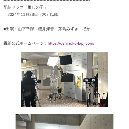
配信ドラマ「推しの子」
ペ
2024年11月28日（木）以降
ー
ジ
■出演：山下幸輝、櫻井海音、茅島みずき ほか
ト
ッ
番組公式ホームページ：
https://oshinoko-lapj.com/
プ
へ