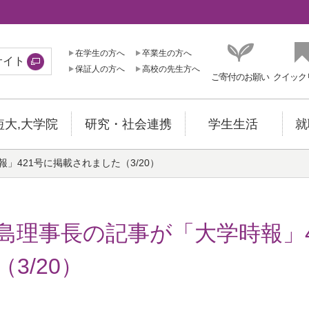
在学生の方へ
卒業生の方へ
サイト
保証人の方へ
高校の先生方へ
ご寄付のお願い
クイック
短大,大学院
研究・社会連携
学生生活
就
」421号に掲載されました（3/20）
島理事長の記事が「大学時報」
（3/20）