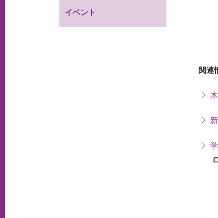
イベント
関連
木
新
学