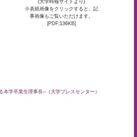
(大学時報サイトより)
※表紙画像をクリックすると、記
事画像もご覧いただけます。
[PDF:136KB]
）
る本学卒業生理事長--（大学プレスセンター）
ペ
ー
ジ
ト
ッ