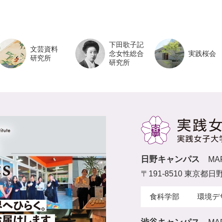
下田歌子記
文芸資料
念女性総合
実践桜会
研究所
研究所
日野キャンパス
MA
〒191-8510 東京都日
食科学部
環境デ