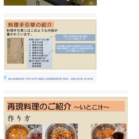
ペ
ー
ジ
ト
ッ
プ
へ