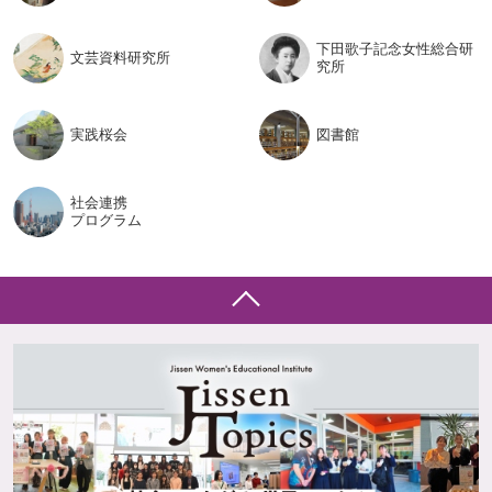
下田歌子記念女性総合研
文芸資料
研究所
究所
実践桜会
図書館
社会連携
プログラム