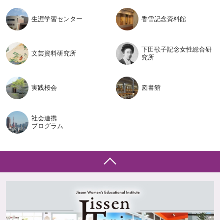
生涯学習
センター
香雪記念
資料館
下田歌子記念女性総合研
文芸資料
研究所
究所
実践桜会
図書館
社会連携
プログラム