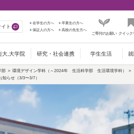
在学生の方へ
卒業生の方へ
サイト
保証人の方へ
高校の先生方へ
ご寄付のお願い
クイック
短大,大学院
研究・社会連携
学生生活
就
学部
環境デザイン学科（～2024年 生活科学部 生活環境学科）
知らせ（3/3〜3/7）