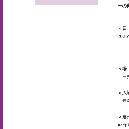
ーの
＜日
202
3月
3月
＜場
日野
＜入
無
＜展
■4