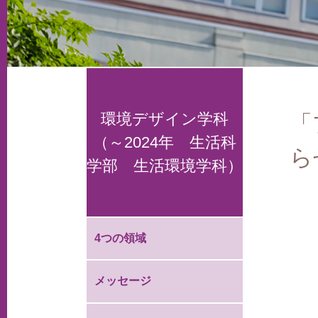
環境デザイン学科
「
（～2024年 生活科
ら
学部 生活環境学科）
4つの領域
メッセージ