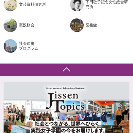
下田歌子記念女性総合研
文芸資料
研究所
究所
実践桜会
図書館
社会連携
プログラム