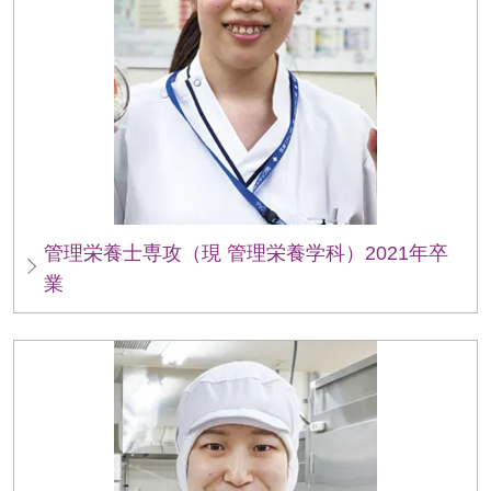
ペ
ー
ジ
ト
ッ
管理栄養士専攻（現 管理栄養学科）2021年卒
プ
業
へ