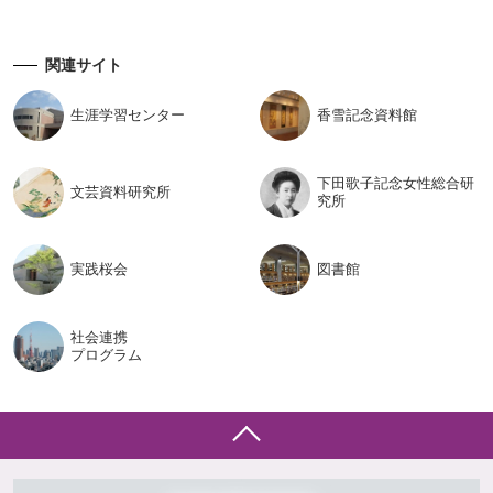
関連サイト
生涯学習
センター
香雪記念
資料館
下田歌子記念女性総合研
文芸資料
研究所
究所
実践桜会
図書館
社会連携
プログラム