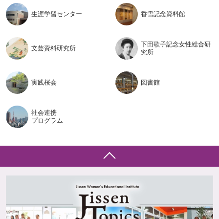
生涯学習
センター
香雪記念
資料館
下田歌子記念女性総合研
文芸資料
研究所
究所
実践桜会
図書館
社会連携
プログラム