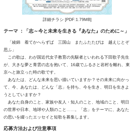
詳細チラシ [PDF:1.79MB]
テーマ ：「志～今と未来を生きる『あなた』のために～」
「綾錦 着てかへらずば 三国山 またふたたびは 越えじとぞ
思ふ」
この歌は、わが国近代女子教育の先駆者といわれる下田歌子先生
ペ
が、大きな夢と青雲の志を抱いて、16歳でふるさと岩村を離れ、東
ー
京へと旅立った時の歌です。
ジ
あなたは、どんな未来を思い描いていますか？その未来に向かっ
ト
て、今、あなたは、どんな「志」を持ち、今を生き、明日を生きよ
ッ
うとしていますか？
プ
あなた自身のこと、家族や友人・知人のこと、地域のこと、明日
へ
の世界や日本、地球や人類のこと……。「志」をテーマに、あなた
の思いを綴ったエッセイと短歌を募集します。
応募方法および注意事項