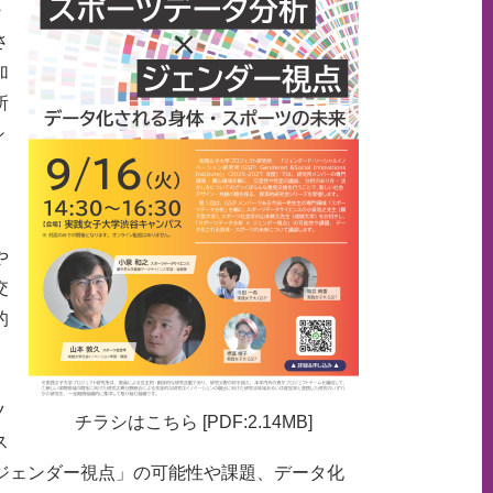
・
さ
加
所
シ
や
交
的
ツ
チラシはこちら [PDF:2.14MB]
ス
 ジェンダー視点」の可能性や課題、データ化