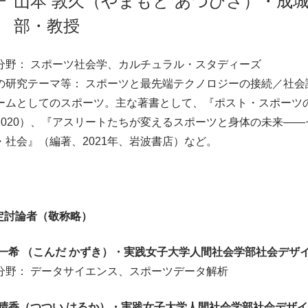
山本 敦久（やまもと あつひさ）・成
部・教授
分野： スポーツ社会学、カルチュラル・スタディーズ
の研究テーマ等： スポーツと最先端テクノロジーの接続／社会
ームとしてのスポーツ。主な著書として、『ポスト・スポーツ
2020）、『アスリートたちが変えるスポーツと身体の未来—
・社会』（編著、2021年、岩波書店）など。
指定討論者（敬称略）
 一希 （こんだ かずき）・実践女子大学人間社会学部社会デザ
分野： データサイエンス、スポーツデータ解析
 晴香（つつい はるか）・実践女子大学人間社会学部社会デザ