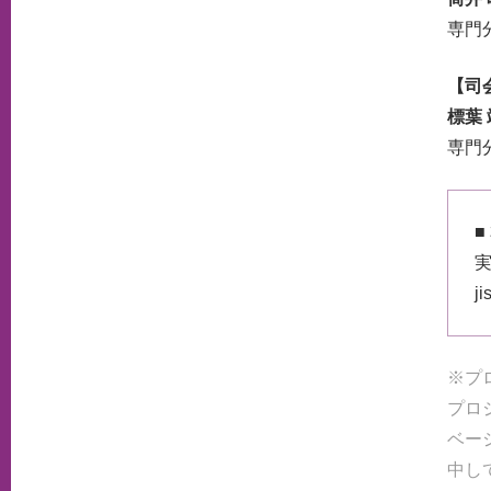
専門
【司
標葉
専門
■
j
※プ
プロ
ベー
中し