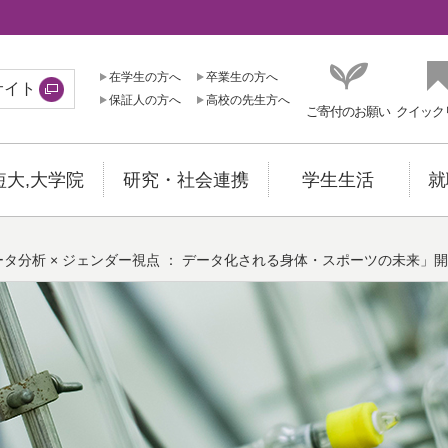
在学生の方へ
卒業生の方へ
サイト
保証人の方へ
高校の先生方へ
ご寄付のお願い
クイック
短大,大学院
研究・社会連携
学生生活
就
タ分析 × ジェンダー視点 ： データ化される身体・スポーツの未来」開