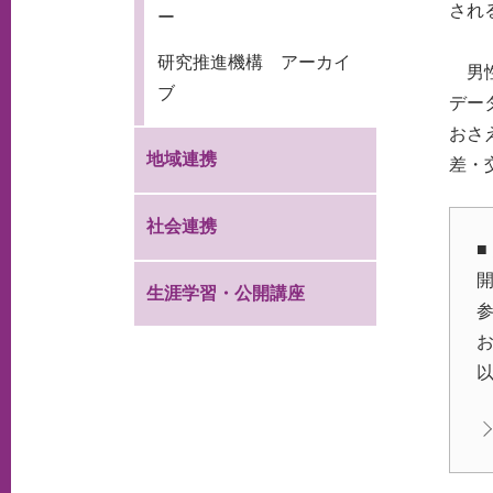
され
ー
研究推進機構 アーカイ
男性
ブ
デー
おさ
地域連携
差・
社会連携
■
開
生涯学習・公開講座
参
以