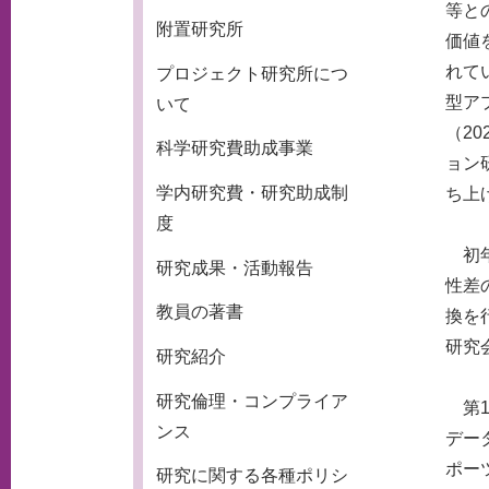
等との
附置研究所
価値
れて
プロジェクト研究所につ
型ア
いて
（2
科学研究費助成事業
ョン研究
学内研究費・研究助成制
ち上
度
初年
研究成果・活動報告
性差
教員の著書
換を
研究
研究紹介
研究倫理・コンプライア
第1
ンス
デー
ポー
研究に関する各種ポリシ