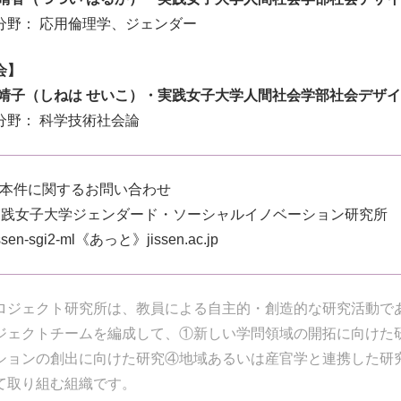
分野： 応用倫理学、ジェンダー
会】
 靖子（しねは せいこ）・実践女子大学人間社会学部社会デザ
分野： 科学技術社会論
 本件に関するお問い合わせ
実践女子大学ジェンダード・ソーシャルイノベーション研究所
issen-sgi2-ml《あっと》jissen.ac.jp
ロジェクト研究所は、教員による自主的・創造的な研究活動で
ジェクトチームを編成して、①新しい学問領域の開拓に向けた
ションの創出に向けた研究④地域あるいは産官学と連携した研
て取り組む組織です。