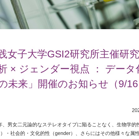
践女子大学GSI2研究所主催研
析 × ジェンダー視点 ： デー
の未来」開催のお知らせ（9/1
202
、男女二元論的なステレオタイプに陥ることなく、生物学的
ex）・社会的・文化的性（gender）、さらにはその他様々な属