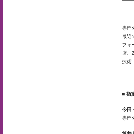
専門
最近
フォ
店、
技術
■ 
今田
専門
筒井