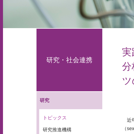
実
研究・社会連携
分
ツ
研究
トピックス
近年
（s
研究推進機構