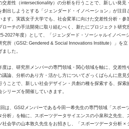
交差性（intersectionality）の分析を行うことで、新しい発見
を創出しようとする「ジェンダード・イノベーション」が注目
います。実践女子大学でも、社会変革に向けた交差性分析・参
プローチの手法開発に取り組むべく、新たにプロジェクト研究
025-2027年度）として、「ジェンダード・ソーシャルイノベー
所（GSI2: Gendered & Social Innovations Institute）」を立
げました。
度は、研究所メンバーの専門領域・関心領域を軸に、交差性
の議論、分析のあり方・活かし方についてざっくばらんに意見
行うことで、新しい社会デザイン・共創の種を探索する、探索
会シリーズを開催していきます。
回は、GSI2メンバーである今田一希先生の専門領域「スポー
タ分析」を軸に、スポーツデータサイエンスの小泉和之先生、
ツ社会学の山本敦久先生をお招きし、「スポーツデータ分析 ×