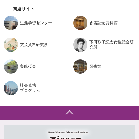
関連サイト
生涯学習
センター
香雪記念
資料館
下田歌子記念女性総合研
文芸資料
研究所
究所
実践桜会
図書館
社会連携
プログラム