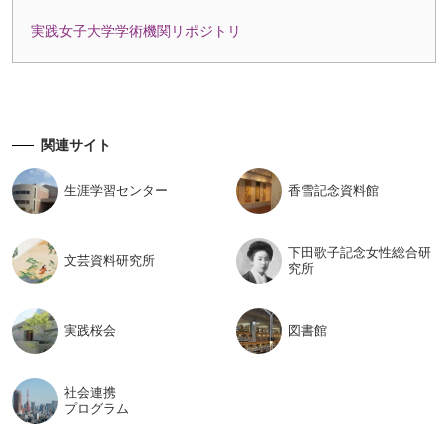
実践女子大学学術機関リポジトリ
関連サイト
生涯学習
センター
香雪記念
資料館
下田歌子記念女性総合研
文芸資料
研究所
究所
実践桜会
図書館
社会連携
プログラム