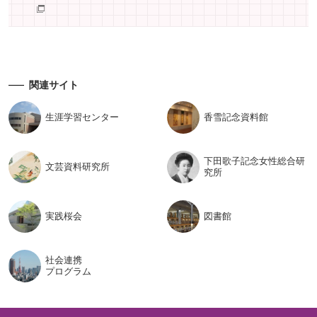
関連サイト
生涯学習
センター
香雪記念
資料館
下田歌子記念女性総合研
文芸資料
研究所
究所
実践桜会
図書館
社会連携
プログラム