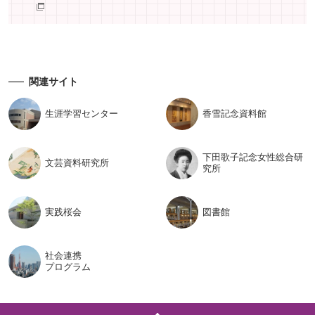
関連サイト
生涯学習
センター
香雪記念
資料館
下田歌子記念女性総合研
文芸資料
研究所
究所
実践桜会
図書館
社会連携
プログラム