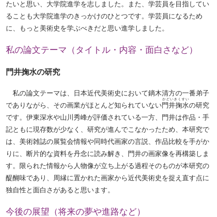
たいと思い、大学院進学を志しました。また、学芸員を目指してい
ることも大学院進学のきっかけのひとつです。学芸員になるため
に、もっと美術史を学ぶべきだと思い進学しました。
私の論文テーマ（タイトル・内容・面白さなど）
門井掬水の研究
私の論文テーマは、日本近代美術史において鏑木清方の一番弟子
かどいきくすい
でありながら、その画業がほとんど知られていない
門井掬水
の研究
です。伊東深水や山川秀峰が評価されている一方、門井は作品・手
記ともに現存数が少なく、研究が進んでこなかったため、本研究で
は、美術雑誌の展覧会情報や同時代画家の言説、作品比較を手がか
りに、断片的な資料を丹念に読み解き、門井の画家像を再構築しま
す。限られた情報から人物像が立ち上がる過程そのものが本研究の
ペ
醍醐味であり、周縁に置かれた画家から近代美術史を捉え直す点に
ー
独自性と面白さがあると思います。
ジ
ト
今後の展望（将来の夢や進路など）