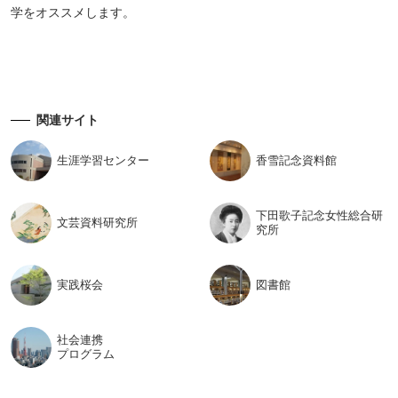
学をオススメします。
関連サイト
生涯学習
センター
香雪記念
資料館
下田歌子記念女性総合研
文芸資料
研究所
究所
実践桜会
図書館
社会連携
プログラム