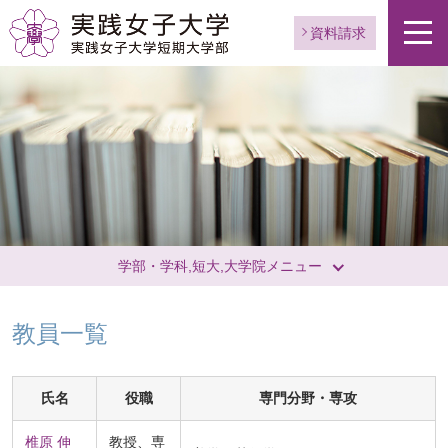
資料請求
学部・学科,短大,大学院メニュー
教員一覧
氏名
役職
専門分野・専攻
椎原 伸
教授、専
ペ