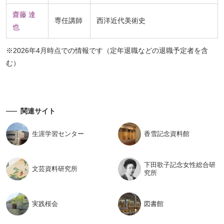
齋藤 達
専任講師
西洋近代美術史
也
※2026年4月時点での情報です（定年退職などの退職予定者を含
む）
関連サイト
生涯学習
センター
香雪記念
資料館
下田歌子記念女性総合研
文芸資料
研究所
究所
実践桜会
図書館