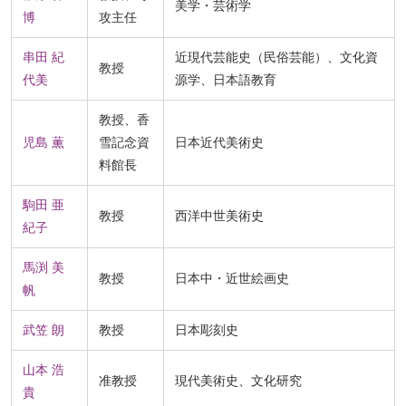
美学・芸術学
博
攻主任
ー
ジ
串田 紀
近現代芸能史（民俗芸能）、文化資
ト
教授
代美
源学、日本語教育
ッ
プ
教授、香
へ
児島 薫
雪記念資
日本近代美術史
料館長
駒田 亜
教授
西洋中世美術史
紀子
馬渕 美
教授
日本中・近世絵画史
帆
武笠 朗
教授
日本彫刻史
山本 浩
准教授
現代美術史、文化研究
貴