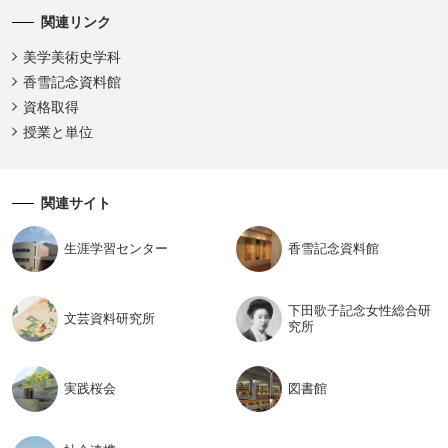
関連リンク
美学美術史学科
香雪記念資料館
資格取得
授業と単位
関連サイト
生涯学習
センター
香雪記念
資料館
下田歌子記念女性総合研
文芸資料
研究所
究所
実践桜会
図書館