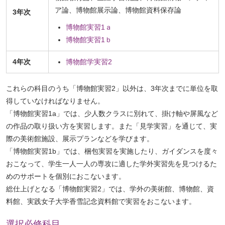
ア論、博物館展示論、博物館資料保存論
3年次
博物館実習1ａ
博物館実習1ｂ
4年次
博物館学実習2
これらの科目のうち「博物館実習2」以外は、3年次までに単位を取
得していなければなりません。
「博物館実習1a」では、少人数クラスに別れて、掛け軸や屏風など
の作品の取り扱い方を実習します。また「見学実習」を通じて、実
際の美術館施設、展示プランなどを学びます。
「博物館実習1b」では、梱包実習を実施したり、ガイダンスを度々
おこなって、学生一人一人の専攻に適した学外実習先を見つけるた
めのサポートを個別におこないます。
総仕上げとなる「博物館実習2」では、学外の美術館、博物館、資
料館、実践女子大学香雪記念資料館で実習をおこないます。
ペ
選択必修科目