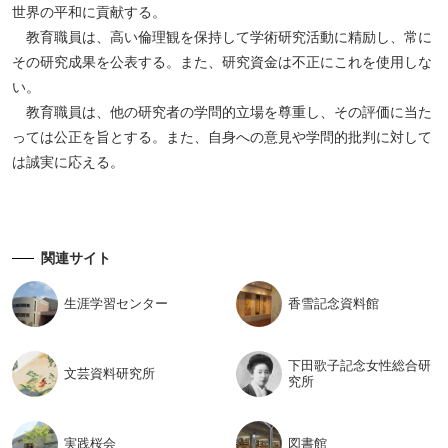
世界の平和に貢献する。
教育職員は、高い倫理観を保持して学術研究活動に精励し、常に
その研究成果を公表する。また、研究資金は不正にこれを使用しな
い。
教育職員は、他の研究者の学問的立場を尊重し、その評価に当た
っては公正を旨とする。また、自身への意見や学問的批判に対して
は誠実に応える。
関連サイト
生涯学習
センター
香雪記念
資料館
下田歌子記念女性総合研
文芸資料
研究所
究所
実践桜会
図書館