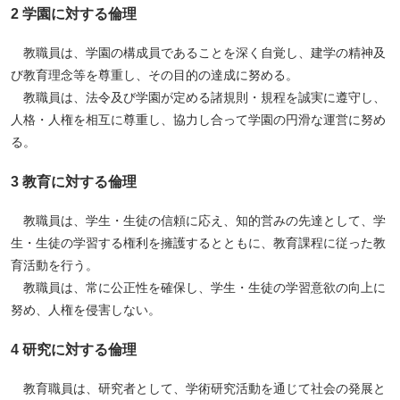
2 学園に対する倫理
ペ
ー
教職員は、学園の構成員であることを深く自覚し、建学の精神及
ジ
び教育理念等を尊重し、その目的の達成に努める。
ト
教職員は、法令及び学園が定める諸規則・規程を誠実に遵守し、
ッ
人格・人権を相互に尊重し、協力し合って学園の円滑な運営に努め
プ
る。
へ
3 教育に対する倫理
教職員は、学生・生徒の信頼に応え、知的営みの先達として、学
生・生徒の学習する権利を擁護するとともに、教育課程に従った教
育活動を行う。
教職員は、常に公正性を確保し、学生・生徒の学習意欲の向上に
努め、人権を侵害しない。
4 研究に対する倫理
教育職員は、研究者として、学術研究活動を通じて社会の発展と