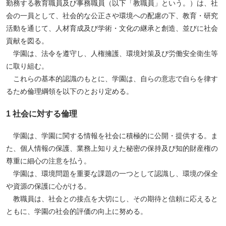
勤務する教育職員及び事務職員（以下「教職員」という。）は、社
会の一員として、社会的な公正さや環境への配慮の下、教育・研究
活動を通じて、人材育成及び学術・文化の継承と創造、並びに社会
貢献を図る。
学園は、法令を遵守し、人権擁護、環境対策及び労働安全衛生等
に取り組む。
これらの基本的認識のもとに、学園は、自らの意志で自らを律す
るため倫理綱領を以下のとおり定める。
1 社会に対する倫理
学園は、学園に関する情報を社会に積極的に公開・提供する。ま
た、個人情報の保護、業務上知りえた秘密の保持及び知的財産権の
尊重に細心の注意を払う。
学園は、環境問題を重要な課題の一つとして認識し、環境の保全
や資源の保護に心がける。
教職員は、社会との接点を大切にし、その期待と信頼に応えると
ともに、学園の社会的評価の向上に努める。