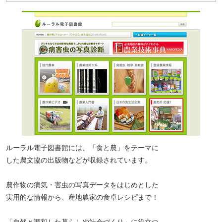
ペ
ー
ジ
ト
ッ
プ
へ
ルーラル電子図書館には、「食と農」をテーマに
した農文協の出版物などが収録されています。
農作物の病気・害虫の写真データをはじめとした
実用的な情報から、産地農家の食卓レシピまで！
「自然と調和した暮らしや社会づくり」に役立つ