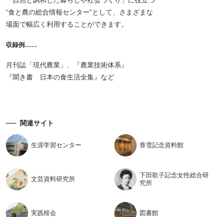
“食と農の総合情報センター”として、さまざまな
場面で幅広く利用することができます。
収録例……
月刊誌「現代農業」、『農業技術体系』
『聞き書 日本の食生活全集』など
関連サイト
生涯学習
センター
香雪記念
資料館
下田歌子記念女性総合研
文芸資料
研究所
究所
実践桜会
図書館