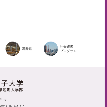
ジ
ト
ッ
プ
へ
社会連携
図書館
プログラム
P
野市大坂上4-1-1