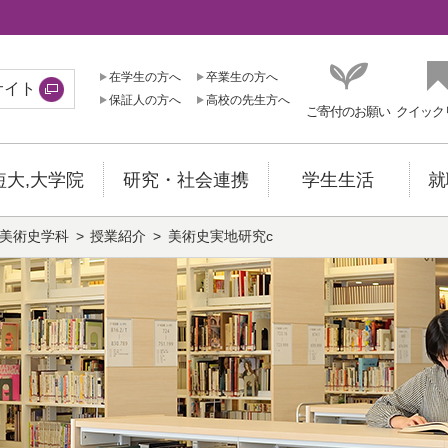
在学生の方へ
卒業生の方へ
サイト
保証人の方へ
高校の先生方へ
ご寄付のお願い
クイック
短大,大学院
研究・社会連携
学生生活
就
美術史学科
授業紹介
美術史実地研究c