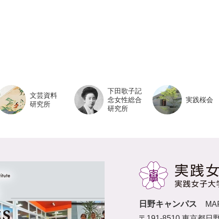
下田歌子記
文芸資料
念女性総合
実践桜会
研究所
研究所
日野キャンパス
MA
〒191-8510 東京都日