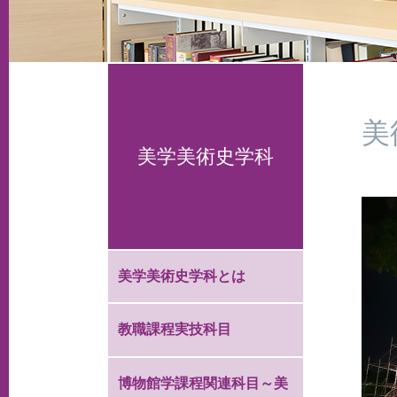
美
美学美術史学科
美学美術史学科とは
教職課程実技科目
博物館学課程関連科目～美