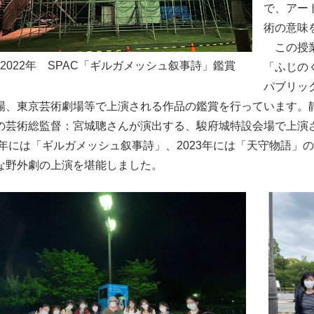
で、アー
術の意味
この授業
022年 SPAC「ギルガメッシュ叙事詩」鑑賞
「ふじの
パブリッ
場、東京芸術劇場等で上演される作品の鑑賞を行っています。
の芸術総監督：宮城聰さんが演出する、駿府城特設会場で上演
22年には「ギルガメッシュ叙事詩」、2023年には「天守物語
な野外劇の上演を堪能しました。