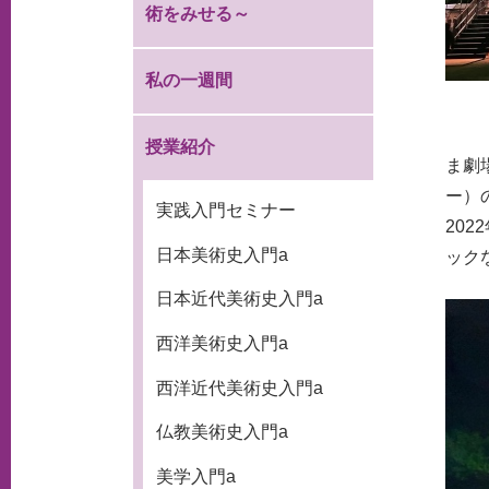
術をみせる～
私の一週間
2
授業紹介
ま劇
ー）
実践入門セミナー
20
日本美術史入門a
ック
日本近代美術史入門a
西洋美術史入門a
西洋近代美術史入門a
仏教美術史入門a
美学入門a