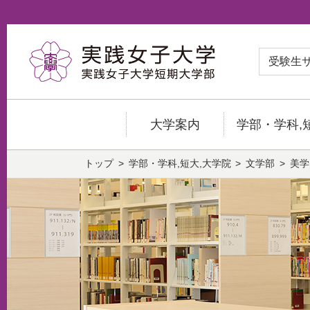
受験生
大学案内
学部・学科,
トップ
学部・学科,短大,大学院
文学部
美学