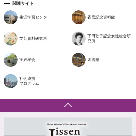
関連サイト
生涯学習
センター
香雪記念
資料館
下田歌子記念女性総合研
文芸資料
研究所
究所
実践桜会
図書館
社会連携
プログラム