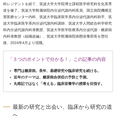
科レジデントを経て、筑波大学大学院博士課程医学研究科生化系専
攻を修了。筑波大学附属病院内分泌代謝内科医員、国立病院機構災
害医療センター内科、筑波大学臨床医学系内分泌代謝内科助手、筑
波大学臨床医学系内分泌代謝内科講師、筑波大学人間総合科学研究
科内分泌代謝内科准教授、筑波大学医学医療系内分泌代謝・糖尿病
内科准教授（組織改編）、筑波大学附属病院病態栄養部長を歴任
後、2024年4月より現職。
「３つのポイントで分かる！」この記事の内容
専門は糖尿病。長年、基礎研究や臨床研究を続ける。
近年のテーマは、糖尿病合併症の予防と予測。
丸暗記ではなく「考える」臨床栄養学の授業を目指す。
最新の研究と出会い、臨床から研究の道
へ