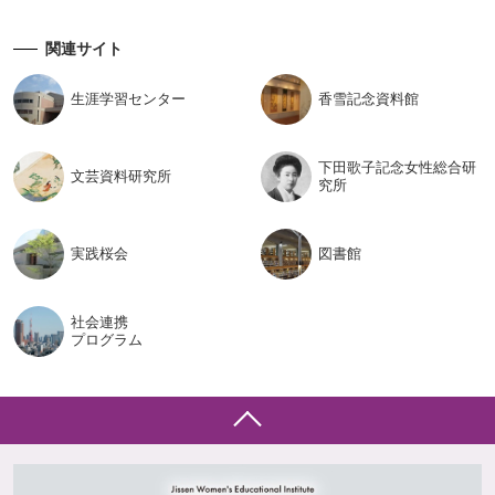
関連サイト
生涯学習
センター
香雪記念
資料館
下田歌子記念女性総合研
文芸資料
研究所
究所
実践桜会
図書館
社会連携
プログラム