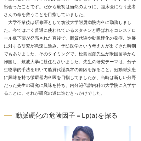
出会ったことです。だから最初は当然のように、臨床医になり患者
さんの命を救うことを目指していました。
大学卒業後は研修医として筑波大学附属病院内科に勤務しまし
た。今ではごく普通に使われているスタチンと呼ばれるコレステロ
ール低下薬が発売された直後で、脂質代謝や動脈硬化の発症、進展
に対する研究が急速に進み、予防医学という考え方が出てきた時期
でもありました。そのタイミングで、松島照彦先生が米国留学から
帰国し、筑波大学に赴任なさいました。先生の研究テーマは、分子
生物学的手法を用いて脂質代謝異常の原因を探ること。冠動脈疾患
に興味を持ち循環器内科医を目指してましたが、当時は新しい分野
だった先生の研究に興味を持ち、内分泌代謝内科の大学院に入学す
ることに。それが研究の道に進むきっかけでした。
動脈硬化の危険因子＝Lp(a)を探る