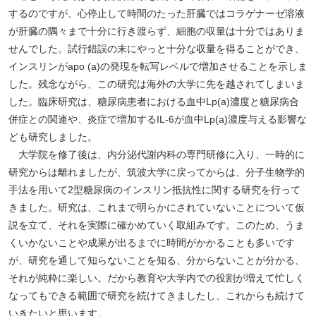
するのですが、心停止して時間のたった肝臓ではコラゲナーゼ溶液
が肝臓の隅々まで十分に行き渡らず、細胞の収量は十分ではありま
せんでした。試行錯誤の末にやっと十分な収量を得ることができ、
インスリンがapo (a)の発現を転写レベルで増加させることを示しま
した。残念ながら、この研究は海外の大学に先を越されてしまいま
した。臨床研究は、糖尿病患者における血中Lp(a)濃度と糖尿病合
併症との関連や、炎症で増加するIL-6が血中Lp(a)濃度与える影響な
ども研究しました。
大学院を修了後は、内分泌代謝内科の専門研修に入り、一時的に
研究からは離れましたが、筑波大学に戻ってからは、分子生物学的
手法を用いて2型糖尿病のインスリン抵抗性に関する研究を行って
きました。研究は、これまで明らかにされていないことについて仮
説を立て、それを実際に確かめていく取組みです。このため、うま
くいかないことや成果が出るまでに時間がかかることも多いです
が、研究を通して知らないことを知る、分からないことが分かる、
それが純粋に楽しい。だから教育や大学内での役割が増えて忙しく
なってもできる範囲で研究を続けてきましたし、これからも続けて
いきたいと思います。