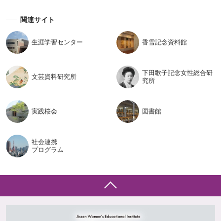
関連サイト
生涯学習
センター
香雪記念
資料館
下田歌子記念女性総合研
文芸資料
研究所
究所
実践桜会
図書館
社会連携
プログラム