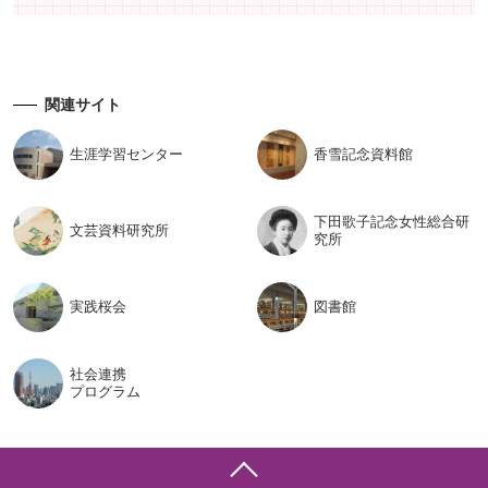
関連サイト
生涯学習
センター
香雪記念
資料館
下田歌子記念女性総合研
文芸資料
研究所
究所
実践桜会
図書館
社会連携
プログラム