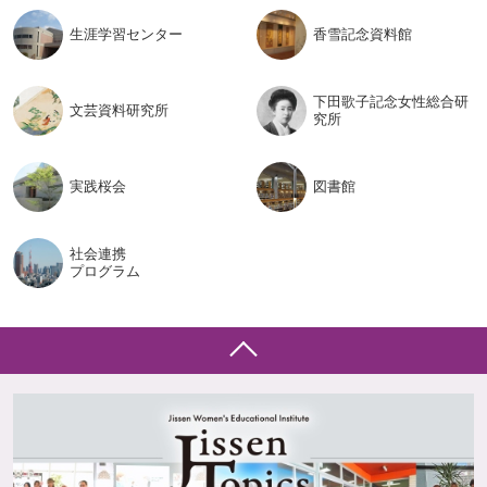
生涯学習
センター
香雪記念
資料館
下田歌子記念女性総合研
文芸資料
研究所
究所
実践桜会
図書館
社会連携
プログラム